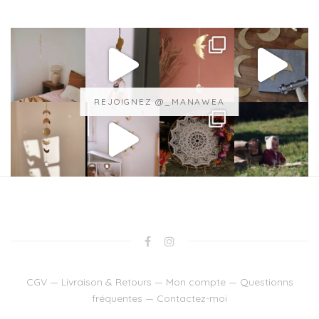
REJOIGNEZ @_MANAWEA
CGV
—
Livraison & Retours
—
Mon compte
—
Questionns
fréquentes
—
Contactez-moi