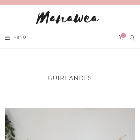
0
SEA
MENU
CART
GUIRLANDES