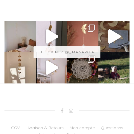
REJOIGNEZ @_MANAWEA
CGV
—
Livraison & Retours
—
Mon compte
—
Questionns