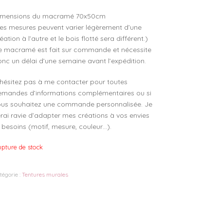
imensions du macramé 70x50cm
es mesures peuvent varier légèrement d’une
éation à l’autre et le bois flotté sera différent.)
e macramé est fait sur commande et nécessite
nc un délai d’une semaine avant l’expédition.
hésitez pas à me contacter pour toutes
emandes d’informations complémentaires ou si
ous souhaitez une commande personnalisée. Je
rai ravie d’adapter mes créations à vos envies
 besoins (motif, mesure, couleur…).
pture de stock
tégorie :
Tentures murales