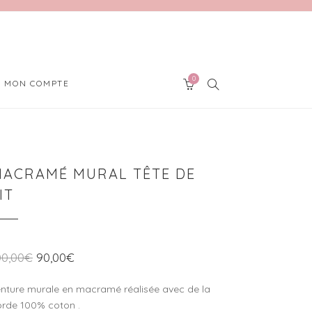
0
SEARCH
MON COMPTE
CART
MACRAMÉ MURAL TÊTE DE
IT
00,00
€
90,00
€
enture murale en macramé réalisée avec de la
orde 100% coton .