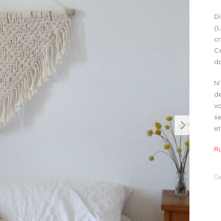
D
(L
cr
C
do
N’
d
v
se
et
NEXT
Ru
Ca