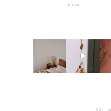
110,00
€
CGV
—
L