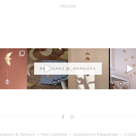
190,00
€
REJOIGNEZ @_MANAWEA
ivraison & Retours
—
Mon compte
—
Questionns fréquentes
—
Conta