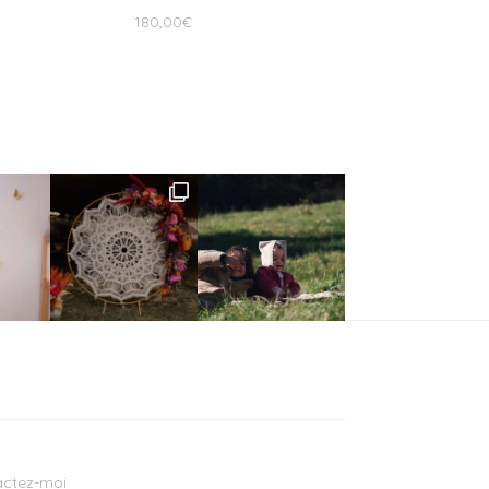
180,00
€
ctez-moi