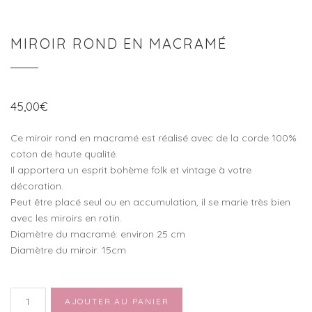
MIROIR ROND EN MACRAMÉ
45,00
€
Ce miroir rond en macramé est réalisé avec de la corde 100%
coton de haute qualité.
Il apportera un esprit bohème folk et vintage à votre
décoration.
Peut être placé seul ou en accumulation, il se marie très bien
avec les miroirs en rotin.
Diamètre du macramé: environ 25 cm
Diamètre du miroir: 15cm
quantité
AJOUTER AU PANIER
de