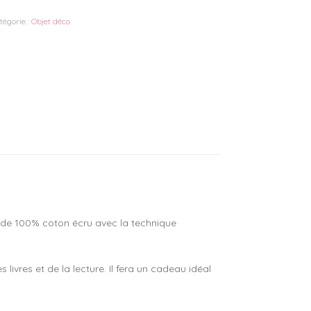
arque-
age
tégorie :
Objet déco
n
acramé
rde 100% coton écru avec la technique
 livres et de la lecture.
Il fera un cadeau idéal