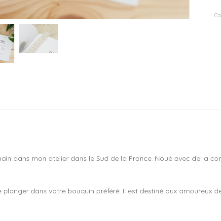
M
p
Ca
e
m
in dans mon atelier dans le Sud de la France. Noué avec de la co
se plonger dans votre bouquin préféré.
Il est destiné aux amoureux des