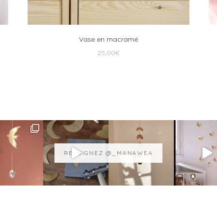
Vase en macramé
25,00
€
REJOIGNEZ @_MANAWEA