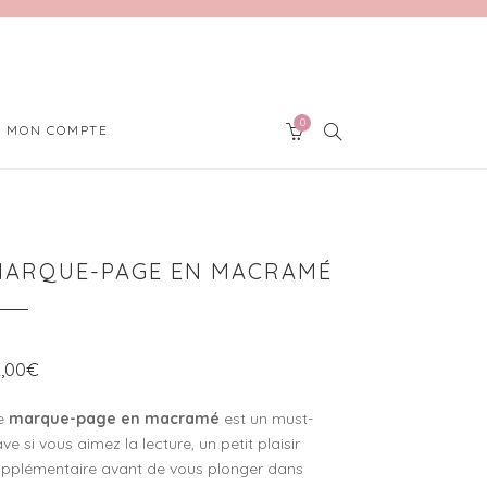
0
SEARCH
MON COMPTE
CART
MARQUE-PAGE EN MACRAMÉ
2,00
€
e
marque-page en macramé
est un must-
ve si vous aimez la lecture, un petit plaisir
upplémentaire avant de vous plonger dans