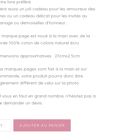
tre livre préféré.
 fera aussi un joli cadeau pour les amoureux des
vres ou un cadeau délicat pour les invités au
ariage ou demoiselles d’honneur…
e marque page est noué à la main avec de la
rde 100% coton de coloris naturel écru.
imensions approximatives: 27cmx2.5cm
s marques pages sont fait à la main et sur
ommande, votre produit pourra donc être
gèrement différent de celui sur la photo.
il vous en faut en grand nombre, n’hésitez pas à
e demander un devis.
antité
AJOUTER AU PANIER
e