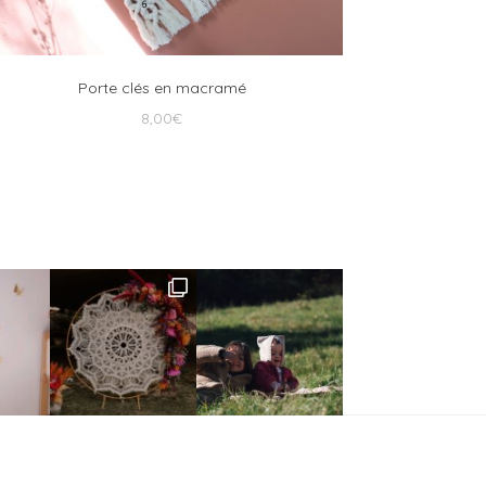
Porte clés en macramé
8,00
€