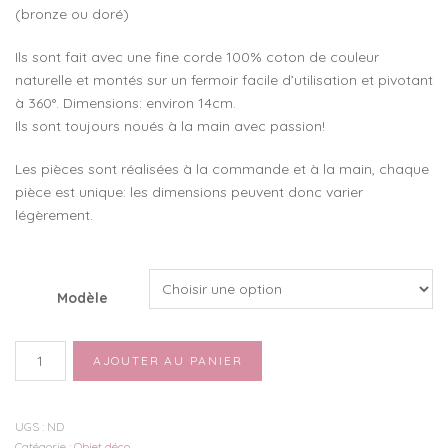
(bronze ou doré)
Ils sont fait avec une fine corde 100% coton de couleur
naturelle et montés sur un fermoir facile d’utilisation et pivotant
à 360°. Dimensions: environ 14cm.
Ils sont toujours noués à la main avec passion!
Les pièces sont réalisées à la commande et à la main, chaque
pièce est unique: les dimensions peuvent donc varier
légèrement.
Modèle
quantité
AJOUTER AU PANIER
de
Porte
clés
UGS :
ND
en
Catégorie :
Objet déco