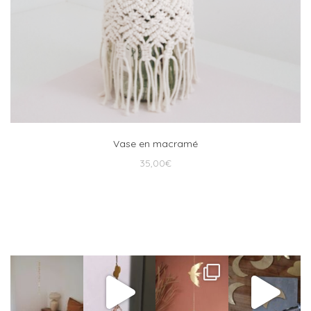
Vase en macramé
35,00
€