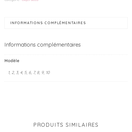
macramé
INFORMATIONS COMPLÉMENTAIRES
Informations complémentaires
Modèle
1, 2, 3, 4, 5, 6, 7, 8, 9, 10
PRODUITS SIMILAIRES