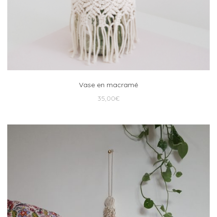
Vase en macramé
35,00
€